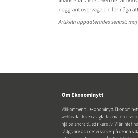
finansiella brister. Men det är nö
noggrant överväga din förmåga att
Artikeln uppdaterades senast: maj
Om Ekonominytt
Välkommen till ekonominytt. Ekonominytt
webbsida driven av glada amatörer som v
hjälpa andra till ett rikare liv. Vi är inte fin
rådgivare och det vi skriver på denna sida