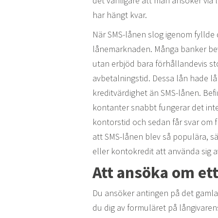
det vanligare att man ansöker via 
har hängt kvar.
När SMS-lånen slog igenom fyllde
lånemarknaden. Många banker bevi
utan erbjöd bara förhållandevis st
avbetalningstid. Dessa lån hade l
kreditvärdighet än SMS-lånen. Befi
kontanter snabbt fungerar det in
kontorstid och sedan får svar om fl
att SMS-lånen blev så populära, sä
eller kontokredit att använda sig a
Att ansöka om et
Du ansöker antingen på det gamla v
du dig av formuläret på långivarens