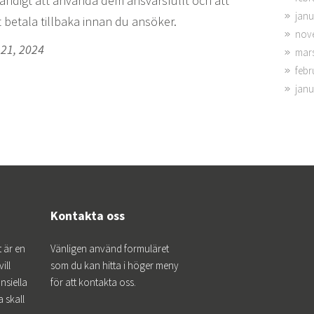
dvändigt att använda dem ansvarsfullt och att
janu
 betala tillbaka innan du ansöker.
nov
 21, 2024
mar
febr
janu
Kontakta oss
 är en
Vänligen använd formuläret
ill
som du kan hitta i höger meny
ansiella
för att kontakta oss.
 skall