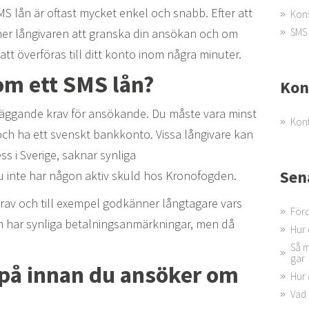
S lån är oftast mycket enkel och snabb. Efter att
Kons
SMS 
r långivaren att granska din ansökan och om
 överföras till ditt konto inom några minuter.
m ett SMS lån?
Kon
läggande krav för ansökande. Du måste vara minst
Kont
och ha ett svenskt bankkonto. Vissa långivare kan
ss i Sverige, saknar synliga
Sen
 inte har någon aktiv skuld hos Kronofogden.
krav och till exempel godkänner långtagare vars
Förd
 som har synliga betalningsanmärkningar, men då
Hur 
Så m
gar
 på innan du ansöker om
Hur 
Vad 