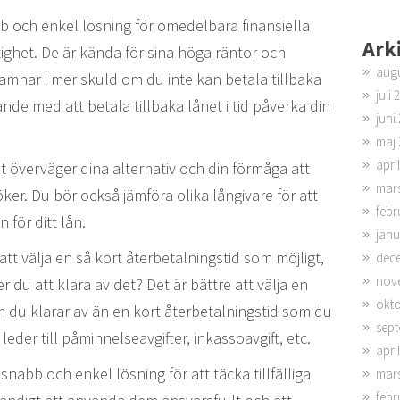
b och enkel lösning för omedelbara finansiella
Ark
ighet. De är kända för sina höga räntor och
augu
u hamnar i mer skuld om du inte kan betala tillbaka
juli 
nde med att betala tillbaka lånet i tid påverka din
juni
maj 
apri
nt överväger dina alternativ och din förmåga att
mar
ker. Du bör också jämföra olika långivare för att
febr
 för ditt lån.
janu
tt välja en så kort återbetalningstid som möjligt,
dec
nov
r du att klara av det? Det är bättre att välja en
okto
m du klarar av än en kort återbetalningstid som du
sept
der till påminnelseavgifter, inkassoavgift, etc.
apri
nabb och enkel lösning för att täcka tillfälliga
mar
febr