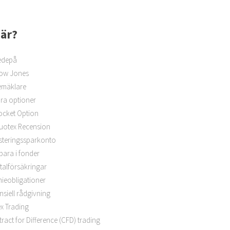
 är?
edepå
ow Jones
emäklare
ra optioner
ocket Option
uotex Recension
steringssparkonto
spara i fonder
talförsäkringar
ieobligationer
nsiell rådgivning
x Trading
ract for Difference (CFD) trading