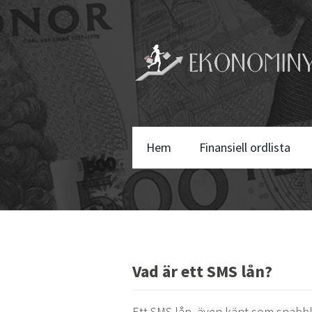
Hem
Finansiell ordlista
Vad är ett SMS lån?
Ett SMS lån, även känt som snabblå