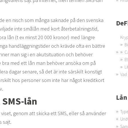
långivarens sajt på internet, men termen SMS-lån
Fina
 de en nisch som många saknade på den svenska
DeF
ljade inte smålån med kort återbetalningstid,
ora lån (t ex minst 20 000 kronor) med längre
Kryp
B
ånga handläggningstider och krävde ofta en bättre
C
nner man sig i en akutsituation och behöver
Et
te bra med ett lån man behöver ansöka om på
Li
era dagar senare, så det är inte särskilt konstigt
Vad 
rskilt hos personer som inte har något kreditkort
v.
Lån
t SMS-lån
Type
iset, genom att skicka ett SMS, eller så använder
Undv
 sajt.
Saml