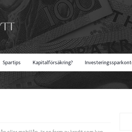
Spartips
Kapitalförsäkring?
Investeringssparkont
n eller mobillån, är en form av kredit som kan