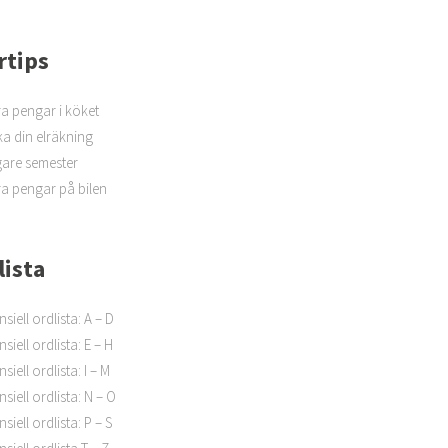
rtips
a pengar i köket
a din elräkning
igare semester
a pengar på bilen
lista
nsiell ordlista: A – D
siell ordlista: E – H
siell ordlista: I – M
nsiell ordlista: N – O
siell ordlista: P – S