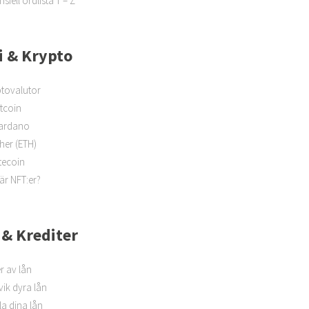
nsiell ordlista T – Z
i & Krypto
tovalutor
itcoin
ardano
her (ETH)
tecoin
är NFT:er?
 & Krediter
r av lån
ik dyra lån
a dina lån