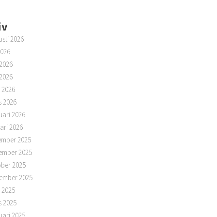
iv
sti 2026
2026
 2026
2026
l 2026
s 2026
uari 2026
ari 2026
ember 2025
ember 2025
ber 2025
ember 2025
l 2025
s 2025
uari 2025