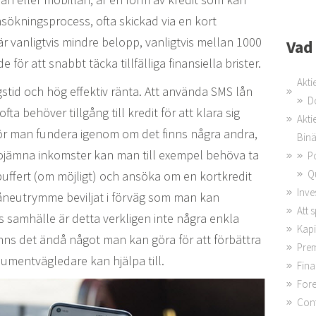
sökningsprocess, ofta skickad via en kort
 vanligtvis mindre belopp, vanligtvis mellan 1000
Vad
för att snabbt täcka tillfälliga finansiella brister.
Akti
gstid och hög effektiv ränta. Att använda SMS lån
D
a behöver tillgång till kredit för att klara sig
Akti
 bör man fundera igenom om det finns några andra,
Binä
t ojämna inkomster kan man till exempel behöva ta
P
Q
n buffert (om möjligt) och ansöka om en kortkredit
Inve
t låneutrymme beviljat i förväg som man kan
Att 
 samhälle är detta verkligen inte några enkla
Kapi
nns det ändå något man kan göra för att förbättra
Prem
mentvägledare kan hjälpa till.
Fina
Fore
Cont