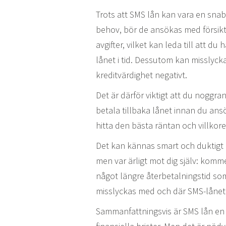
Trots att SMS lån kan vara en snab
behov, bör de ansökas med försikt
avgifter, vilket kan leda till att d
lånet i tid. Dessutom kan misslycka
kreditvärdighet negativt.
Det är därför viktigt att du noggra
betala tillbaka lånet innan du ansö
hitta den bästa räntan och villkoren
Det kan kännas smart och duktigt a
men var ärligt mot dig själv: komme
något längre återbetalningstid so
misslyckas med och där SMS-lånet le
Sammanfattningsvis är SMS lån en s