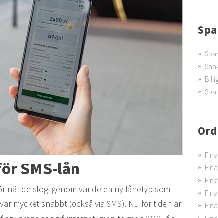
Spa
Spar
Sänk
Bill
Spar
Ord
Fina
 för SMS-lån
Finan
Finan
för när de slog igenom var de en ny lånetyp som
Fina
var mycket snabbt (också via SMS). Nu för tiden är
Finan