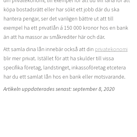
din privatekonomi, till exempel för att du vill låna för att
köpa bostadsrätt eller har sökt ett jobb där du ska
hantera pengar, ser det vanligen bättre ut att till
exempel ha ett privatlån á 150 000 kronor hos en bank
än att ha massor av småkrediter här och där.
Att samla dina lån innebär också att din
privatekonomi
blir mer privat. Istället för att ha skulder till vissa
specifika företag, landstinget, inkassoföretag etcetera
har du ett samlat lån hos en bank eller motsvarande.
Artikeln uppdaterades senast: september 8, 2020