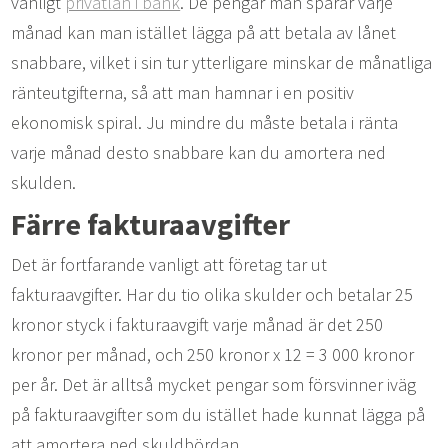
vanligt
privatlån i bank
. De pengar man sparar varje
månad kan man istället lägga på att betala av lånet
snabbare, vilket i sin tur ytterligare minskar de månatliga
ränteutgifterna, så att man hamnar i en positiv
ekonomisk spiral. Ju mindre du måste betala i ränta
varje månad desto snabbare kan du amortera ned
skulden.
Färre fakturaavgifter
Det är fortfarande vanligt att företag tar ut
fakturaavgifter. Har du tio olika skulder och betalar 25
kronor styck i fakturaavgift varje månad är det 250
kronor per månad, och 250 kronor x 12 = 3 000 kronor
per år. Det är alltså mycket pengar som försvinner iväg
på fakturaavgifter som du istället hade kunnat lägga på
att amortera ned skuldbördan.