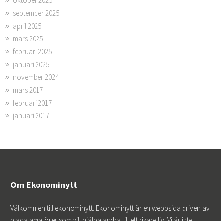
oktober 2025
september 2025
april 2025
mars 2025
februari 2025
januari 2025
november 2024
mars 2017
februari 2017
januari 2017
Om Ekonominytt
Välkommen till ekonominytt. Ekonominytt är en webbsida driven av
glada amatörer som vill hjälpa andra till ett rikare liv. Vi är inte