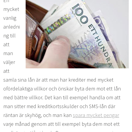
En
mycket
vanlig
anledni
ng till
att
man
väljer
att
samla sina lån är att man har krediter med mycket
ofördelaktiga villkor och önskar byta dem mot ett lån
med bättre villkor. Det kan till exempel handla om att
man sitter med kreditkortsskulder och SMS-lån där
räntan är skyhög, och man kan
spara mycket pengar
varje månad genom att till exempel byta dem mot ett