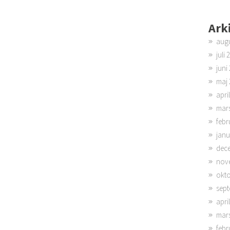
Ark
augu
juli 
juni
maj 
apri
mar
febr
janu
dec
nov
okto
sept
apri
mar
febr