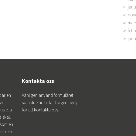
janu
nov
mar
febr
janu
Kontakta oss
 är en
Vänligen använd formuläret
ill
som du kan hitta i höger meny
ansiella
för att kontakta oss.
 skall
t som en
ter och