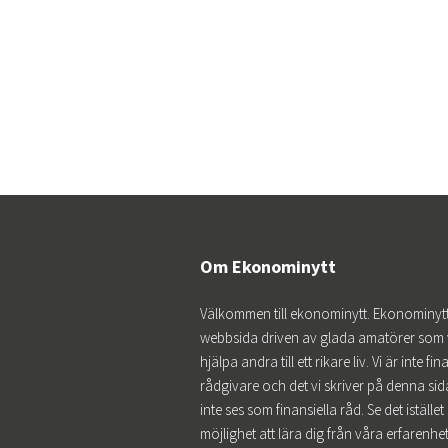
Om Ekonominytt
Välkommen till ekonominytt. Ekonominytt
webbsida driven av glada amatörer som v
hjälpa andra till ett rikare liv. Vi är inte fin
rådgivare och det vi skriver på denna sida
inte ses som finansiella råd. Se det iställe
möjlighet att lära dig från våra erfarenhe