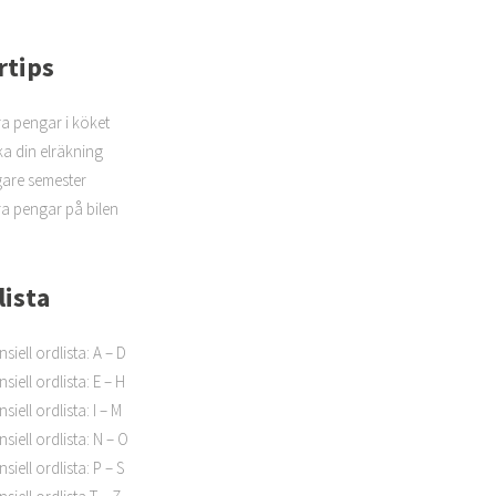
rtips
a pengar i köket
a din elräkning
igare semester
a pengar på bilen
lista
nsiell ordlista: A – D
siell ordlista: E – H
siell ordlista: I – M
nsiell ordlista: N – O
siell ordlista: P – S