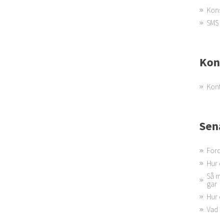
Kons
SMS 
Kon
Kont
Sen
Förd
Hur 
Så m
gar
Hur 
Vad 