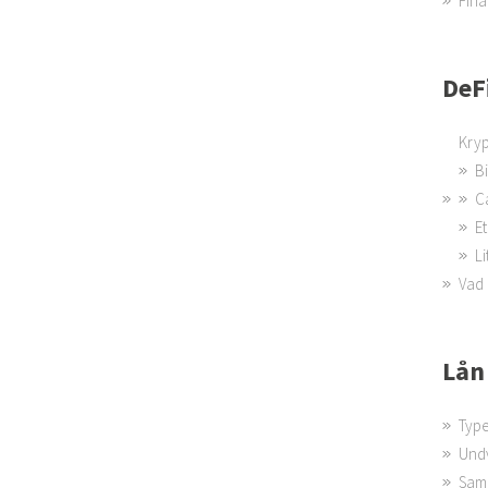
Fina
DeF
Kryp
B
C
Et
Li
Vad 
Lån
Type
Undv
Saml