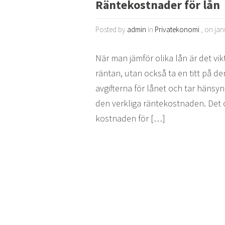
Räntekostnader för lån
Posted by
admin
in
Privatekonomi
, on jan
När man jämför olika lån är det vikt
räntan, utan också ta en titt på d
avgifterna för lånet och tar hänsy
den verkliga räntekostnaden. Det o
kostnaden för […]