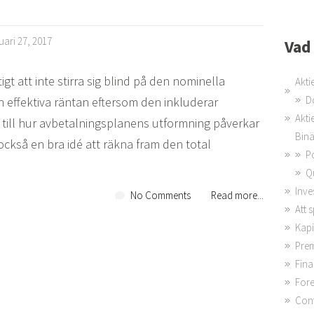
uari 27, 2017
Vad
igt att inte stirra sig blind på den nominella
Akti
D
en effektiva räntan eftersom den inkluderar
Akti
n till hur avbetalningsplanens utformning påverkar
Binä
ckså en bra idé att räkna fram den total
P
Q
Inve
No Comments
Read more...
Att 
Kapi
Prem
Fina
Fore
Cont