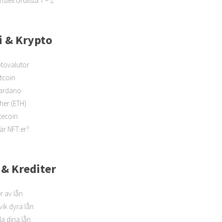
nsiell ordlista T – Z
i & Krypto
tovalutor
itcoin
ardano
her (ETH)
tecoin
är NFT:er?
 & Krediter
r av lån
ik dyra lån
a dina lån