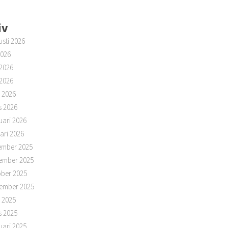
iv
sti 2026
2026
 2026
2026
l 2026
s 2026
uari 2026
ari 2026
ember 2025
ember 2025
ber 2025
ember 2025
l 2025
s 2025
uari 2025