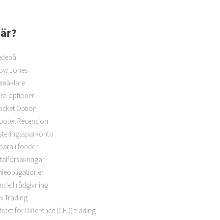
 är?
edepå
ow Jones
emäklare
ra optioner
ocket Option
uotex Recension
steringssparkonto
spara i fonder
talförsäkringar
ieobligationer
nsiell rådgivning
x Trading
ract for Difference (CFD) trading