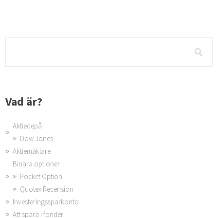
Vad är?
Aktiedepå
Dow Jones
Aktiemäklare
Binära optioner
Pocket Option
Quotex Recension
Investeringssparkonto
Att spara i fonder