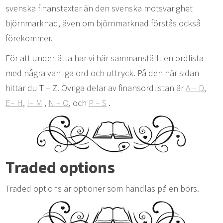
svenska finanstexter än den svenska motsvarighet
björnmarknad, även om björnmarknad förstås också
förekommer.
För att underlätta har vi här sammanställt en ordlista
med några vanliga ord och uttryck. På den här sidan
hittar du T – Z. Övriga delar av finansordlistan är
A – D
,
E– H
,
I– M
,
N – O
, och
P – S
.
Traded options
Traded options är optioner som handlas på en börs.