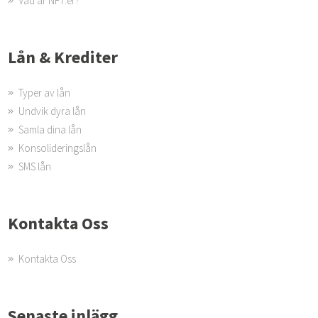
Vad är NFT:er?
Lån & Krediter
Typer av lån
Undvik dyra lån
Samla dina lån
Konsolideringslån
SMS lån
Kontakta Oss
Kontakta Oss
Senaste inlägg