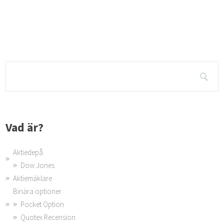
Hur man förhandlar ner r...
Förstå Räntan på Ditt Lån Att förhandla ner räntan på ditt lån kan vara en e
gi för att minska dina lånekostnader. För att lyckas med detta
Vad är?
Aktiedepå
Dow Jones
Aktiemäklare
Binära optioner
Pocket Option
Quotex Recension