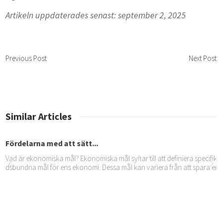
Artikeln uppdaterades senast: september 2, 2025
Previous Post
Next Post
Similar Articles
Fördelarna med att sätt...
Vad är ekonomiska mål? Ekonomiska mål syftar till att definiera specifika,
dsbundna mål för ens ekonomi. Dessa mål kan variera från att spara en v
Tips för att minska impu...
Förstå dina köpvanor För att bättre hantera och minska impulsköp är det v
t förstå de köpvanor man redan har. Ett systematiskt tillvägagångssätt kan